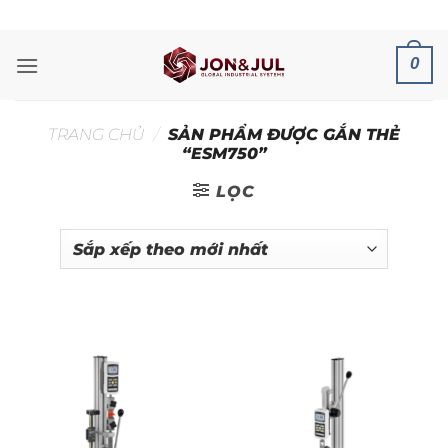
Bỏ
ADD ANYTHING HERE OR JUST REMOVE IT...
qua
nội
0
dung
TRANG CHỦ
/
SẢN PHẨM ĐƯỢC GẮN THẺ
“ESM750”
LỌC