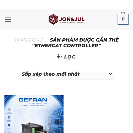
Bỏ
ADD ANYTHING HERE OR JUST REMOVE IT...
qua
nội
0
dung
TRANG CHỦ
/
SẢN PHẨM ĐƯỢC GẮN THẺ
“ETHERCAT CONTROLLER”
LỌC