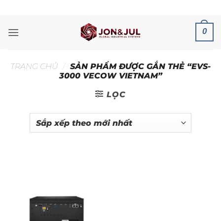
Bỏ
ADD ANYTHING HERE OR JUST REMOVE IT...
qua
nội
0
dung
TRANG CHỦ
/
SẢN PHẨM ĐƯỢC GẮN THẺ “EVS-
3000 VECOW VIETNAM”
LỌC