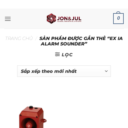
Bỏ
ADD ANYTHING HERE OR JUST REMOVE IT...
qua
nội
0
dung
TRANG CHỦ
/
SẢN PHẨM ĐƯỢC GẮN THẺ “EX IA
ALARM SOUNDER”
LỌC