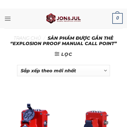
Bỏ
ADD ANYTHING HERE OR JUST REMOVE IT...
qua
nội
0
dung
TRANG CHỦ
/
SẢN PHẨM ĐƯỢC GẮN THẺ
“EXPLOSION PROOF MANUAL CALL POINT”
LỌC