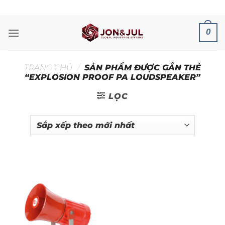
Bỏ
ADD ANYTHING HERE OR JUST REMOVE IT...
qua
nội
0
dung
TRANG CHỦ
/
SẢN PHẨM ĐƯỢC GẮN THẺ
“EXPLOSION PROOF PA LOUDSPEAKER”
LỌC