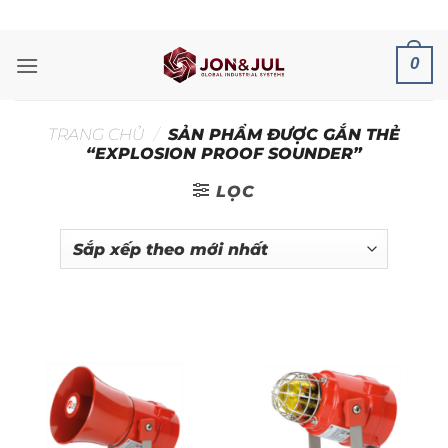
Bỏ
ADD ANYTHING HERE OR JUST REMOVE IT...
qua
nội
0
dung
TRANG CHỦ
/
SẢN PHẨM ĐƯỢC GẮN THẺ
“EXPLOSION PROOF SOUNDER”
LỌC