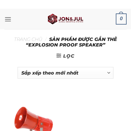
Bỏ
ADD ANYTHING HERE OR JUST REMOVE IT...
qua
nội
0
dung
TRANG CHỦ
/
SẢN PHẨM ĐƯỢC GẮN THẺ
“EXPLOSION PROOF SPEAKER”
LỌC