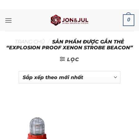
Bỏ
ADD ANYTHING HERE OR JUST REMOVE IT...
qua
nội
0
dung
TRANG CHỦ
/
SẢN PHẨM ĐƯỢC GẮN THẺ
“EXPLOSION PROOF XENON STROBE BEACON”
LỌC