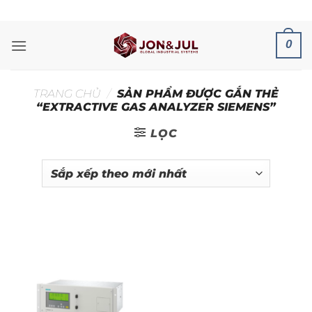
Bỏ
ADD ANYTHING HERE OR JUST REMOVE IT...
qua
nội
0
dung
TRANG CHỦ
/
SẢN PHẨM ĐƯỢC GẮN THẺ
“EXTRACTIVE GAS ANALYZER SIEMENS”
LỌC