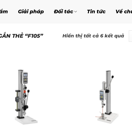
hẩm
Giải pháp
Đối tác
Tin tức
Về ch
ẮN THẺ “F105”
Đã
Hiển thị tất cả 6 kết quả
sắ
xế
th
mớ
nh