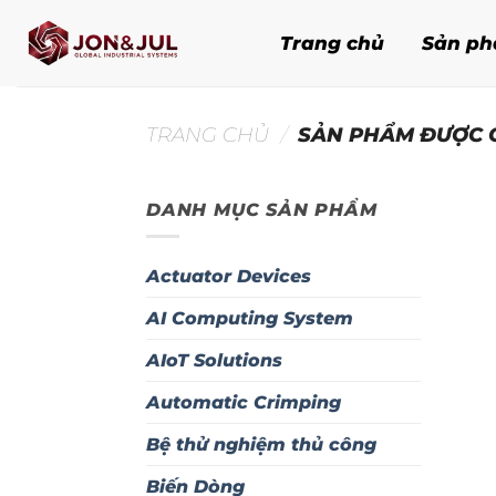
Bỏ
qua
Trang chủ
Sản p
nội
dung
TRANG CHỦ
/
SẢN PHẨM ĐƯỢC G
DANH MỤC SẢN PHẨM
Actuator Devices
AI Computing System
AIoT Solutions
Automatic Crimping
Bệ thử nghiệm thủ công
Biến Dòng