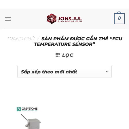
Bỏ
ADD ANYTHING HERE OR JUST REMOVE IT...
qua
nội
0
dung
TRANG CHỦ
/
SẢN PHẨM ĐƯỢC GẮN THẺ “FCU
TEMPERATURE SENSOR”
LỌC