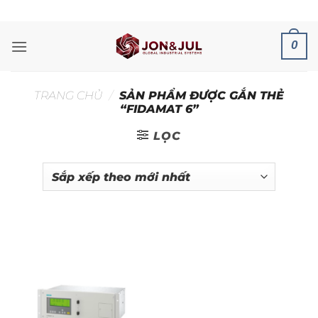
Bỏ
ADD ANYTHING HERE OR JUST REMOVE IT...
qua
nội
0
dung
TRANG CHỦ
/
SẢN PHẨM ĐƯỢC GẮN THẺ
“FIDAMAT 6”
LỌC