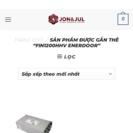
Bỏ
ADD ANYTHING HERE OR JUST REMOVE IT...
qua
nội
0
dung
TRANG CHỦ
/
SẢN PHẨM ĐƯỢC GẮN THẺ
“FIN1200HHV ENERDOOR”
LỌC