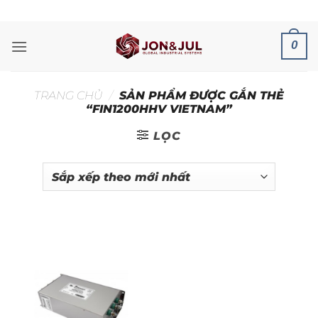
Bỏ
ADD ANYTHING HERE OR JUST REMOVE IT...
qua
nội
0
dung
TRANG CHỦ
/
SẢN PHẨM ĐƯỢC GẮN THẺ
“FIN1200HHV VIETNAM”
LỌC