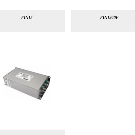
FIN15
FIN1940E