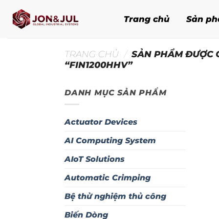
Bỏ
qua
Trang chủ
Sản p
nội
dung
TRANG CHỦ
/
SẢN PHẨM ĐƯỢC 
“FIN1200HHV”
DANH MỤC SẢN PHẨM
Actuator Devices
AI Computing System
AIoT Solutions
Automatic Crimping
Bệ thử nghiệm thủ công
Biến Dòng