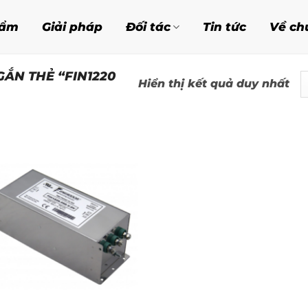
hẩm
Giải pháp
Đối tác
Tin tức
Về ch
ẮN THẺ “FIN1220
Hiển thị kết quả duy nhất