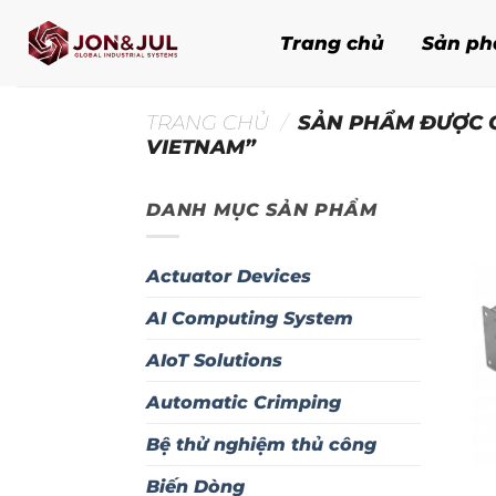
Bỏ
qua
Trang chủ
Sản p
nội
dung
TRANG CHỦ
/
SẢN PHẨM ĐƯỢC G
VIETNAM”
DANH MỤC SẢN PHẨM
Actuator Devices
AI Computing System
AIoT Solutions
Automatic Crimping
Bệ thử nghiệm thủ công
Biến Dòng