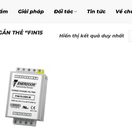
hẩm
Giải pháp
Đối tác
Tin tức
Về ch
ẮN THẺ “FIN15
Hiển thị kết quả duy nhất