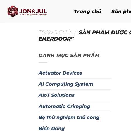
Bỏ
qua
Trang chủ
Sản p
nội
dung
TRANG CHỦ
/
SẢN PHẨM ĐƯỢC G
ENERDOOR”
DANH MỤC SẢN PHẨM
Actuator Devices
AI Computing System
AIoT Solutions
Automatic Crimping
Bệ thử nghiệm thủ công
Biến Dòng