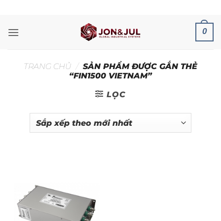
Bỏ
ADD ANYTHING HERE OR JUST REMOVE IT...
qua
nội
0
dung
TRANG CHỦ
/
SẢN PHẨM ĐƯỢC GẮN THẺ
“FIN1500 VIETNAM”
LỌC