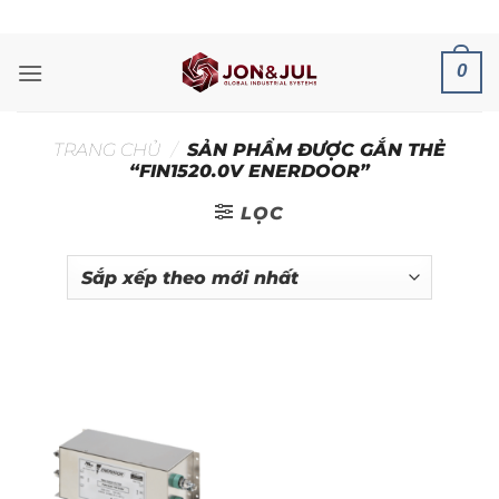
Bỏ
ADD ANYTHING HERE OR JUST REMOVE IT...
qua
nội
0
dung
TRANG CHỦ
/
SẢN PHẨM ĐƯỢC GẮN THẺ
“FIN1520.0V ENERDOOR”
LỌC