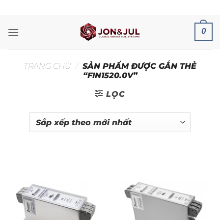
Bỏ
ADD ANYTHING HERE OR JUST REMOVE IT...
qua
nội
0
dung
TRANG CHỦ
/
SẢN PHẨM ĐƯỢC GẮN THẺ
“FIN1520.0V”
LỌC