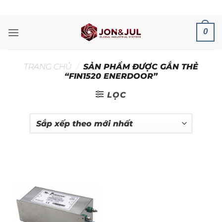
Bỏ
ADD ANYTHING HERE OR JUST REMOVE IT...
qua
nội
0
dung
TRANG CHỦ
/
SẢN PHẨM ĐƯỢC GẮN THẺ
“FIN1520 ENERDOOR”
LỌC