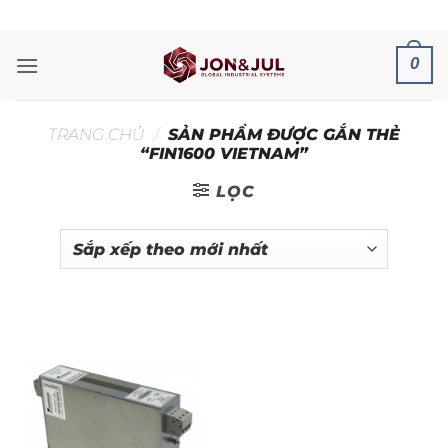
Bỏ
ADD ANYTHING HERE OR JUST REMOVE IT...
qua
nội
0
dung
TRANG CHỦ
/
SẢN PHẨM ĐƯỢC GẮN THẺ
“FIN1600 VIETNAM”
LỌC