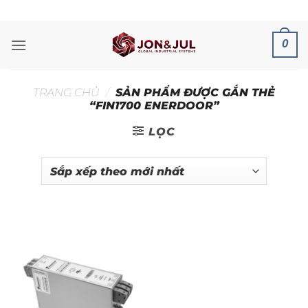
Bỏ
ADD ANYTHING HERE OR JUST REMOVE IT...
qua
nội
0
dung
TRANG CHỦ
/
SẢN PHẨM ĐƯỢC GẮN THẺ
“FIN1700 ENERDOOR”
LỌC