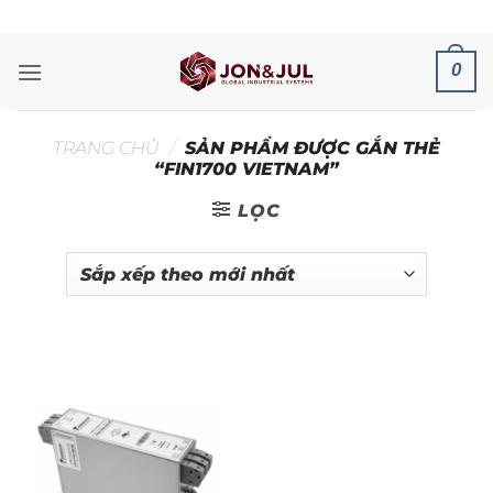
Bỏ
ADD ANYTHING HERE OR JUST REMOVE IT...
qua
nội
0
dung
TRANG CHỦ
/
SẢN PHẨM ĐƯỢC GẮN THẺ
“FIN1700 VIETNAM”
LỌC