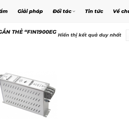
hẩm
Giải pháp
Đối tác
Tin tức
Về ch
ẮN THẺ “FIN1900EG
Hiển thị kết quả duy nhất