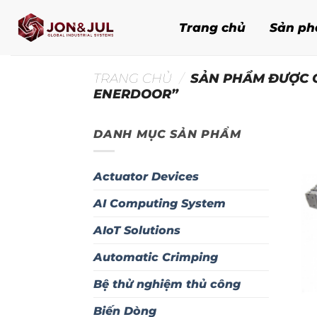
Bỏ
qua
Trang chủ
Sản p
nội
dung
TRANG CHỦ
/
SẢN PHẨM ĐƯỢC G
ENERDOOR”
DANH MỤC SẢN PHẨM
Actuator Devices
AI Computing System
AIoT Solutions
Automatic Crimping
Bệ thử nghiệm thủ công
Biến Dòng