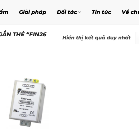
hẩm
Giải pháp
Đối tác
Tin tức
Về ch
ẮN THẺ “FIN26
Hiển thị kết quả duy nhất