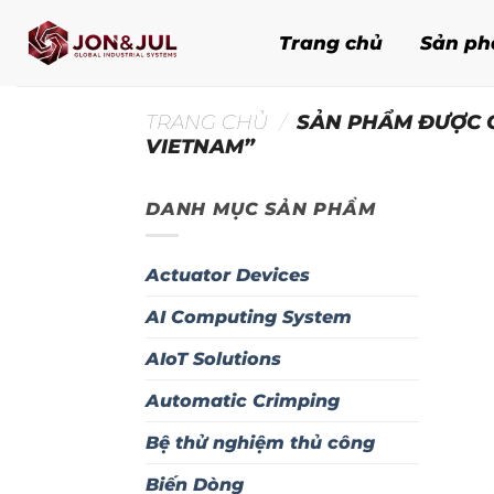
Bỏ
qua
Trang chủ
Sản p
nội
dung
TRANG CHỦ
/
SẢN PHẨM ĐƯỢC G
VIETNAM”
DANH MỤC SẢN PHẨM
Actuator Devices
AI Computing System
AIoT Solutions
Automatic Crimping
Bệ thử nghiệm thủ công
Biến Dòng