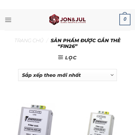
Bỏ
ADD ANYTHING HERE OR JUST REMOVE IT...
qua
nội
0
dung
TRANG CHỦ
/
SẢN PHẨM ĐƯỢC GẮN THẺ
“FIN26”
LỌC