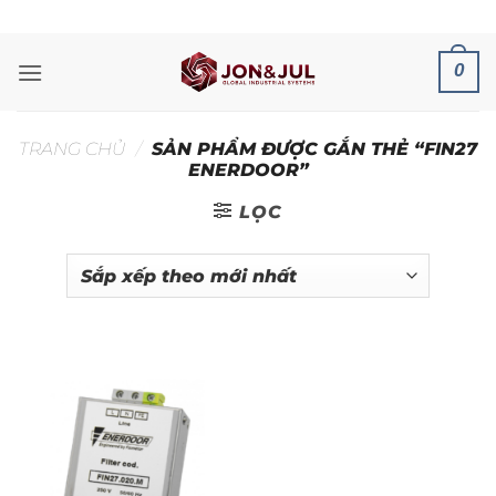
Bỏ
ADD ANYTHING HERE OR JUST REMOVE IT...
qua
nội
0
dung
TRANG CHỦ
/
SẢN PHẨM ĐƯỢC GẮN THẺ “FIN27
ENERDOOR”
LỌC