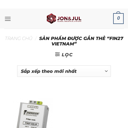
Bỏ
ADD ANYTHING HERE OR JUST REMOVE IT...
qua
nội
0
dung
TRANG CHỦ
/
SẢN PHẨM ĐƯỢC GẮN THẺ “FIN27
VIETNAM”
LỌC