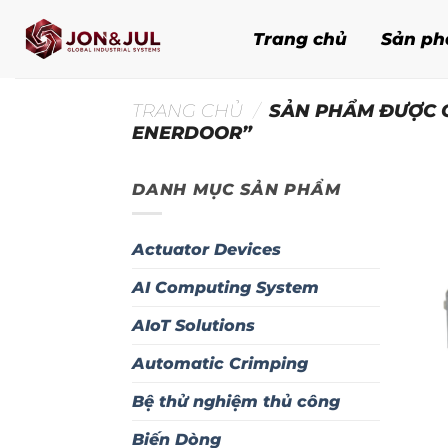
Bỏ
qua
Trang chủ
Sản p
nội
dung
TRANG CHỦ
/
SẢN PHẨM ĐƯỢC G
ENERDOOR”
DANH MỤC SẢN PHẨM
Actuator Devices
AI Computing System
AIoT Solutions
Automatic Crimping
Bệ thử nghiệm thủ công
Biến Dòng