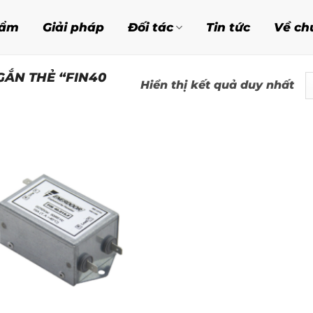
hẩm
Giải pháp
Đối tác
Tin tức
Về ch
ẮN THẺ “FIN40
Hiển thị kết quả duy nhất