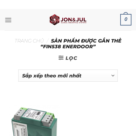
Bỏ
ADD ANYTHING HERE OR JUST REMOVE IT...
qua
nội
0
dung
TRANG CHỦ
/
SẢN PHẨM ĐƯỢC GẮN THẺ
“FIN538 ENERDOOR”
LỌC