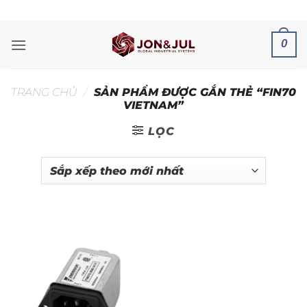
Bỏ
ADD ANYTHING HERE OR JUST REMOVE IT...
qua
nội
0
dung
TRANG CHỦ
/
SẢN PHẨM ĐƯỢC GẮN THẺ “FIN70
VIETNAM”
LỌC