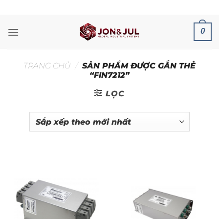
Bỏ
ADD ANYTHING HERE OR JUST REMOVE IT...
qua
nội
0
dung
TRANG CHỦ
/
SẢN PHẨM ĐƯỢC GẮN THẺ
“FIN7212”
LỌC