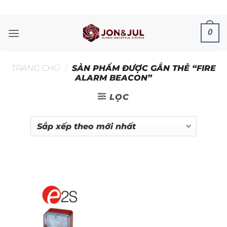
Bỏ
ADD ANYTHING HERE OR JUST REMOVE IT...
qua
nội
0
dung
TRANG CHỦ
/
SẢN PHẨM ĐƯỢC GẮN THẺ “FIRE
ALARM BEACON”
LỌC