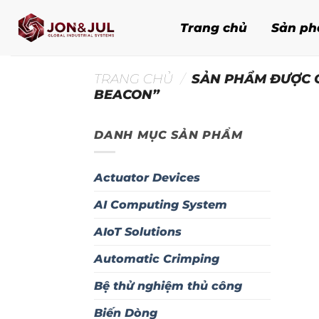
Bỏ
qua
Trang chủ
Sản p
nội
dung
TRANG CHỦ
/
SẢN PHẨM ĐƯỢC G
BEACON”
DANH MỤC SẢN PHẨM
Actuator Devices
AI Computing System
AIoT Solutions
Automatic Crimping
Bệ thử nghiệm thủ công
Biến Dòng