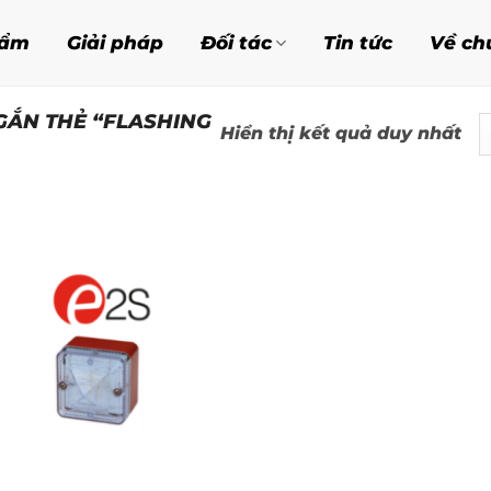
hẩm
Giải pháp
Đối tác
Tin tức
Về ch
ẮN THẺ “FLASHING
Hiển thị kết quả duy nhất