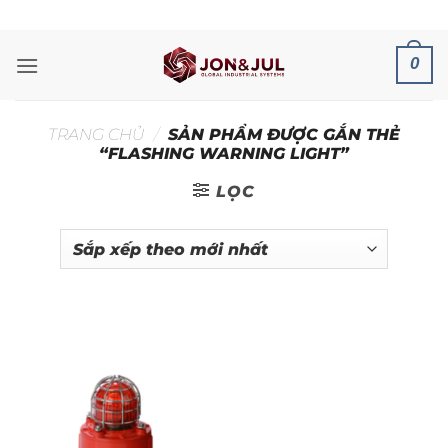
Bỏ
ADD ANYTHING HERE OR JUST REMOVE IT...
qua
nội
0
dung
TRANG CHỦ
/
SẢN PHẨM ĐƯỢC GẮN THẺ
“FLASHING WARNING LIGHT”
LỌC