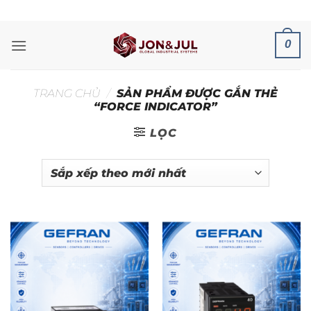
Bỏ
ADD ANYTHING HERE OR JUST REMOVE IT...
qua
nội
0
dung
TRANG CHỦ
/
SẢN PHẨM ĐƯỢC GẮN THẺ
“FORCE INDICATOR”
LỌC