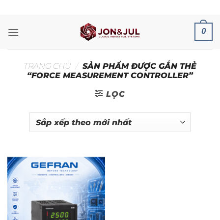
Bỏ
ADD ANYTHING HERE OR JUST REMOVE IT...
qua
nội
0
dung
TRANG CHỦ
/
SẢN PHẨM ĐƯỢC GẮN THẺ
“FORCE MEASUREMENT CONTROLLER”
LỌC