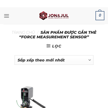
Bỏ
ADD ANYTHING HERE OR JUST REMOVE IT...
qua
nội
0
dung
TRANG CHỦ
/
SẢN PHẨM ĐƯỢC GẮN THẺ
“FORCE MEASUREMENT SENSOR”
LỌC