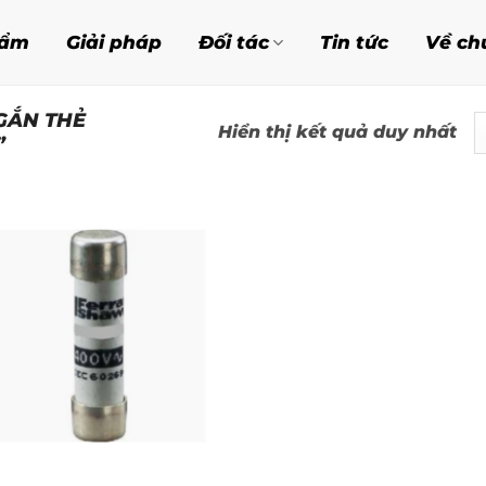
hẩm
Giải pháp
Đối tác
Tin tức
Về ch
GẮN THẺ
Hiển thị kết quả duy nhất
”