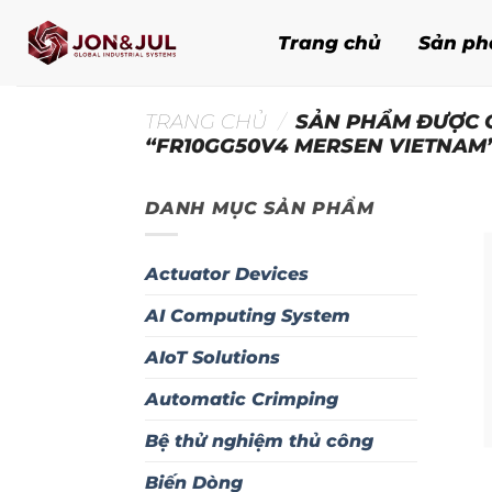
Bỏ
qua
Trang chủ
Sản p
nội
dung
TRANG CHỦ
/
SẢN PHẨM ĐƯỢC 
“FR10GG50V4 MERSEN VIETNAM
DANH MỤC SẢN PHẨM
Actuator Devices
AI Computing System
AIoT Solutions
Automatic Crimping
Bệ thử nghiệm thủ công
Biến Dòng