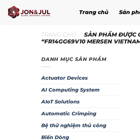
Bỏ
qua
Trang chủ
Sản p
nội
dung
TRANG CHỦ
/
SẢN PHẨM ĐƯỢC 
“FR14GG69V10 MERSEN VIETNA
DANH MỤC SẢN PHẨM
Actuator Devices
AI Computing System
AIoT Solutions
Automatic Crimping
Bệ thử nghiệm thủ công
Biến Dòng