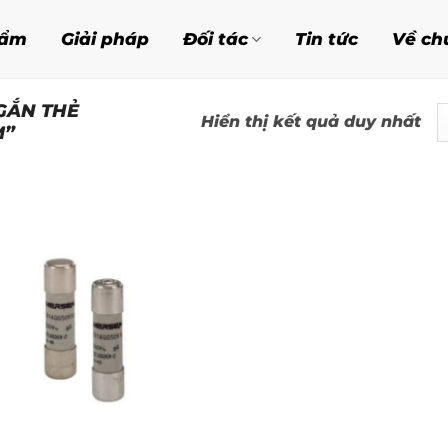
hẩm
Giải pháp
Đối tác
Tin tức
Về ch
GẮN THẺ
Hiển thị kết quả duy nhất
M”