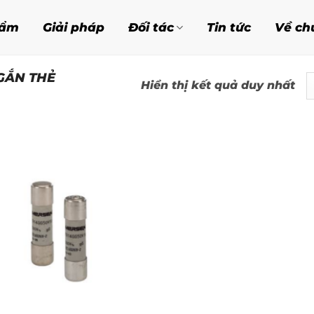
hẩm
Giải pháp
Đối tác
Tin tức
Về ch
GẮN THẺ
Hiển thị kết quả duy nhất