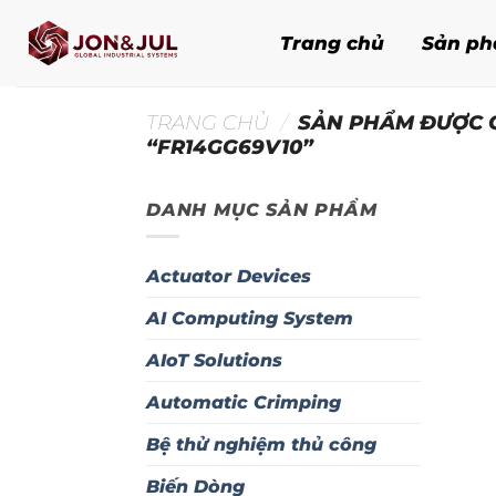
Bỏ
qua
Trang chủ
Sản p
nội
dung
TRANG CHỦ
/
SẢN PHẨM ĐƯỢC 
“FR14GG69V10”
DANH MỤC SẢN PHẨM
Actuator Devices
AI Computing System
AIoT Solutions
Automatic Crimping
Bệ thử nghiệm thủ công
Biến Dòng