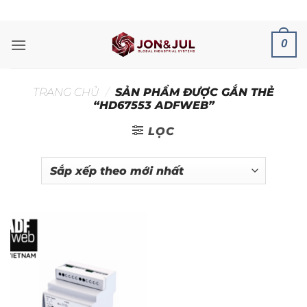
Bỏ
ADD ANYTHING HERE OR JUST REMOVE IT...
qua
nội
0
dung
TRANG CHỦ
/
SẢN PHẨM ĐƯỢC GẮN THẺ
“HD67553 ADFWEB”
LỌC