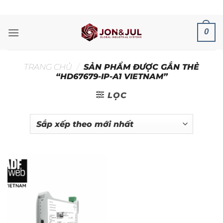
Bỏ
ADD ANYTHING HERE OR JUST REMOVE IT...
qua
nội
0
dung
TRANG CHỦ
/
SẢN PHẨM ĐƯỢC GẮN THẺ
“HD67679-IP-A1 VIETNAM”
LỌC