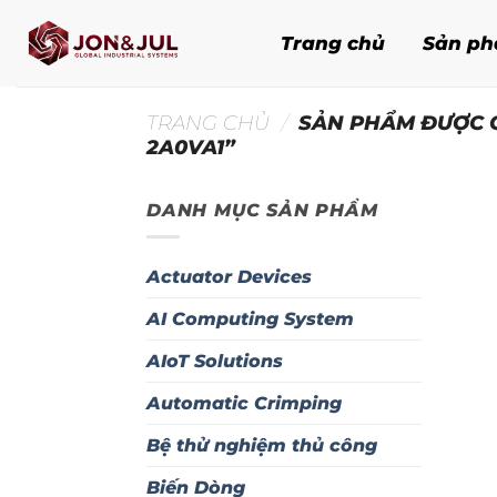
Bỏ
qua
Trang chủ
Sản p
nội
dung
TRANG CHỦ
/
SẢN PHẨM ĐƯỢC G
2A0VA1”
DANH MỤC SẢN PHẨM
Actuator Devices
AI Computing System
AIoT Solutions
Automatic Crimping
Bệ thử nghiệm thủ công
Biến Dòng