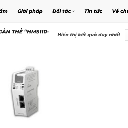
hẩm
Giải pháp
Đối tác
Tin tức
Về ch
ẮN THẺ “HMS110-
Hiển thị kết quả duy nhất