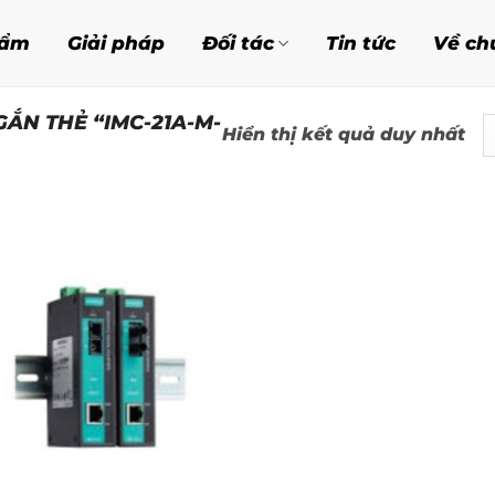
hẩm
Giải pháp
Đối tác
Tin tức
Về ch
ẮN THẺ “IMC-21A-M-
Hiển thị kết quả duy nhất