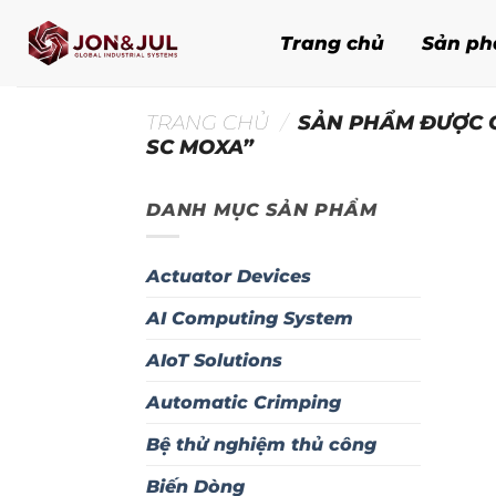
Bỏ
qua
Trang chủ
Sản p
nội
dung
TRANG CHỦ
/
SẢN PHẨM ĐƯỢC G
SC MOXA”
DANH MỤC SẢN PHẨM
Actuator Devices
AI Computing System
AIoT Solutions
Automatic Crimping
Bệ thử nghiệm thủ công
Biến Dòng