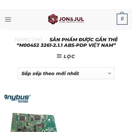
Bỏ
ADD ANYTHING HERE OR JUST REMOVE IT...
qua
nội
0
dung
TRANG CHỦ
/
SẢN PHẨM ĐƯỢC GẮN THẺ
“M00452 3261-2.1.1 ABS-PDP VIỆT NAM”
LỌC