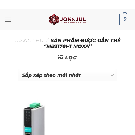
Bỏ
ADD ANYTHING HERE OR JUST REMOVE IT...
qua
nội
0
dung
TRANG CHỦ
/
SẢN PHẨM ĐƯỢC GẮN THẺ
“MB3170I-T MOXA”
LỌC