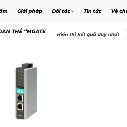
hẩm
Giải pháp
Đối tác
Tin tức
Về ch
GẮN THẺ “MGATE
Hiển thị kết quả duy nhất